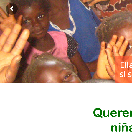
Querem
niñ