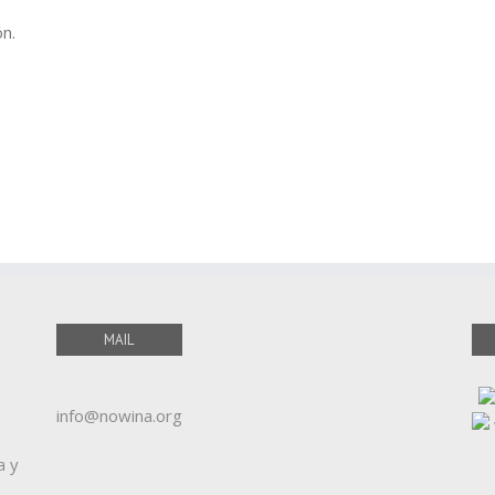
n.
MAIL
info@nowina.org
a y