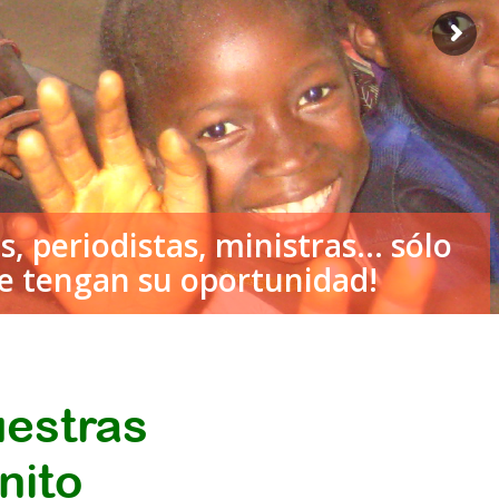
uestras
nito